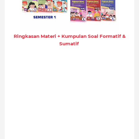
Ringkasan Materi + Kumpulan Soal Formatif &
Sumatif