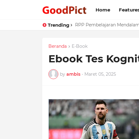
Home
Feature
Trending
RPP Pembelajaran Mendalam
Beranda
E-Book
Ebook Tes Kognit
by
ambis
-
Maret 05, 2025