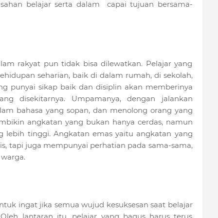
ahan belajar serta dalam capai tujuan bersama-
am rakyat pun tidak bisa dilewatkan. Pelajar yang
ehidupan seharian, baik di dalam rumah, di sekolah,
g punyai sikap baik dan disiplin akan memberinya
rang disekitarnya. Umpamanya, dengan jalankan
dalam bahasa yang sopan, dan menolong orang yang
membikin angkatan yang bukan hanya cerdas, namun
g lebih tinggi. Angkatan emas yaitu angkatan yang
is, tapi juga mempunyai perhatian pada sama-sama,
 warga.
ntuk ingat jika semua wujud kesuksesan saat belajar
Oleh lantaran itu, pelajar yang bagus harus terus