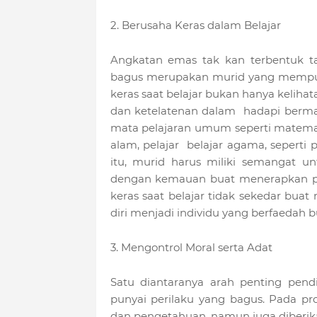
2. Berusaha Keras dalam Belajar
Angkatan emas tak kan terbentuk ta
bagus merupakan murid yang mempuny
keras saat belajar bukan hanya kelihata
dan ketelatenan dalam hadapi bermaca
mata pelajaran umum seperti matemat
alam, pelajar belajar agama, seperti p
itu, murid harus miliki semangat u
dengan kemauan buat menerapkan pen
keras saat belajar tidak sekedar bua
diri menjadi individu yang berfaedah b
3. Mengontrol Moral serta Adat
Satu diantaranya arah penting pend
punyai perilaku yang bagus. Pada pro
dan pengetahuan, namun juga diberik