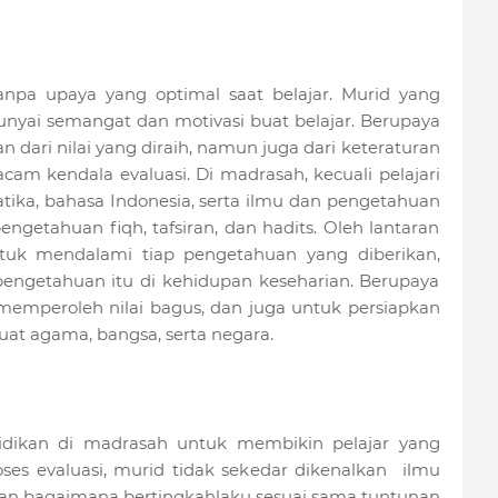
npa upaya yang optimal saat belajar. Murid yang
ai semangat dan motivasi buat belajar. Berupaya
n dari nilai yang diraih, namun juga dari keteraturan
m kendala evaluasi. Di madrasah, kecuali pelajari
ika, bahasa Indonesia, serta ilmu dan pengetahuan
engetahuan fiqh, tafsiran, dan hadits. Oleh lantaran
ntuk mendalami tiap pengetahuan yang diberikan,
getahuan itu di kehidupan keseharian. Berupaya
t memperoleh nilai bagus, dan juga untuk persiapkan
uat agama, bangsa, serta negara.
idikan di madrasah untuk membikin pelajar yang
ses evaluasi, murid tidak sekedar dikenalkan ilmu
an bagaimana bertingkahlaku sesuai sama tuntunan